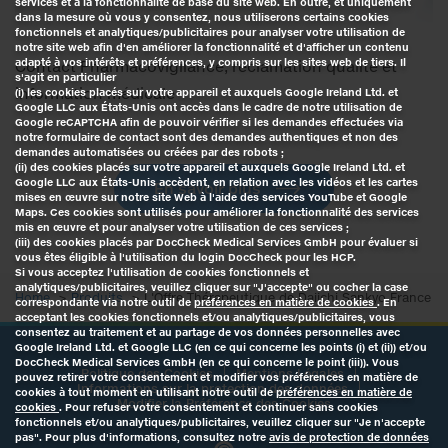
services et à la fonctionnalité de base du site web. En outre, et uniquement
dans la mesure où vous y consentez, nous utiliserons certains cookies
fonctionnels et analytiques/publicitaires pour analyser votre utilisation de
notre site web afin d'en améliorer la fonctionnalité et d'afficher un contenu
adapté à vos intérêts et préférences, y compris sur les sites web de tiers. Il
Contact Pharmacovigilance, réclamation qualité et
s'agit en particulier
information médicale
(i) les cookies placés sur votre appareil et auxquels Google Ireland Ltd. et
Google LLC aux États-Unis ont accès dans le cadre de notre utilisation de
Google reCAPTCHA afin de pouvoir vérifier si les demandes effectuées via
notre formulaire de contact sont des demandes authentiques et non des
demandes automatisées ou créées par des robots ;
(ii) des cookies placés sur votre appareil et auxquels Google Ireland Ltd. et
Google LLC aux États-Unis accèdent, en relation avec les vidéos et les cartes
En savoir plus
mises en œuvre sur notre site Web à l'aide des services YouTube et Google
Maps. Ces cookies sont utilisés pour améliorer la fonctionnalité des services
mis en œuvre et pour analyser votre utilisation de ces services ;
(iii) des cookies placés par DocCheck Medical Services GmbH pour évaluer si
vous êtes éligible à l'utilisation du login DocCheck pour les HCP.
Si vous acceptez l'utilisation de cookies fonctionnels et
analytiques/publicitaires, veuillez cliquer sur "J'accepte" ou cocher la case
Home
Produits
L'Offre Thérapeutique de Daiichi Sankyo France
correspondante via notre outil de
préférences en matière de cookies
. En
acceptant les cookies fonctionnels et/ou analytiques/publicitaires, vous
consentez au traitement et au partage de vos données personnelles avec
Google Ireland Ltd. et Google LLC (en ce qui concerne les points (i) et (ii)) et/ou
DocCheck Medical Services GmbH (en ce qui concerne le point (iii)). Vous
Politique des Cookies
Mentions Légales
pouvez retirer votre consentement et modifier vos préférences en matière de
Informations sur la protection des données
cookies à tout moment en utilisant notre outil de
préférences en matière de
Modifier la Préférence des Cookies
cookies
. Pour refuser votre consentement et continuer sans cookies
fonctionnels et/ou analytiques/publicitaires, veuillez cliquer sur "Je n'accepte
pas". Pour plus d'informations, consultez notre
avis de protection de données